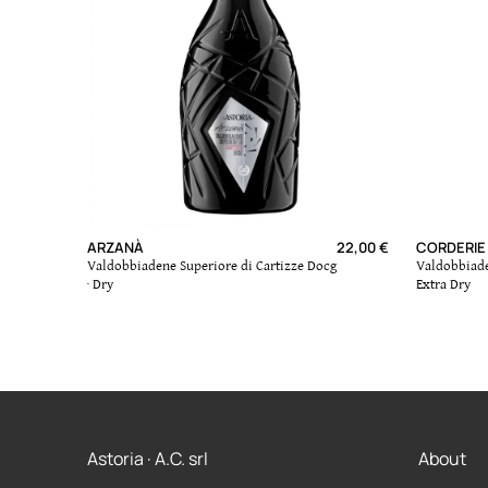
ARZANÀ
22,00 €
CORDERIE
Valdobbiadene Superiore di Cartizze Docg
Valdobbiade
· Dry
Extra Dry
AGGIUNGI AL CARRELLO
AGGIUNGI
Astoria · A.C. srl
About