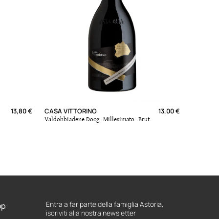
13,80 €
CASA VITTORINO
13,00 €
ANNIVER
Valdobbiadene Docg · Millesimato · Brut
Coneglian
Millesimat
AGGIUNGI AL CARRELLO
AGGIUNG
Entra a far parte della famiglia Astoria,
op
iscriviti alla nostra newsletter