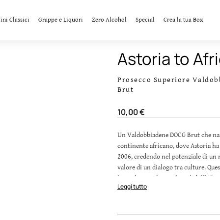
ini Classici
Grappe e Liquori
Zero Alcohol
Special
Crea la tua Box
Astoria to Afr
Prosecco Superiore Valdob
Brut
10,00 €
Un Valdobbiadene DOCG Brut che na
continente africano, dove Astoria ha i
2006, credendo nel potenziale di un m
valore di un dialogo tra culture. Ques
la ricchezza e le peculiarità dell’Afr
Leggi tutto
allo sviluppo e alla condivisione de