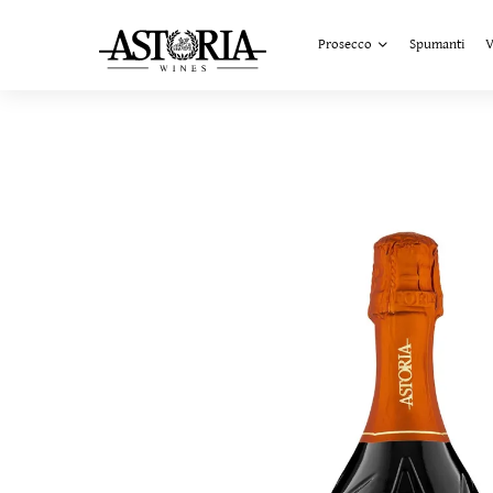
Prosecco
Spumanti
V