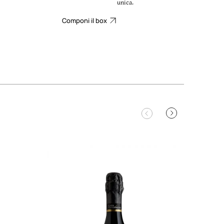
unica.
Componi il box