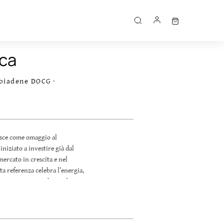
ica
biadene DOCG ·
sce come omaggio al
niziato a investire già dal
ercato in crescita e nel
ta referenza celebra l’energia,
ica, con uno sguardo rivolto
l Prosecco nel mondo